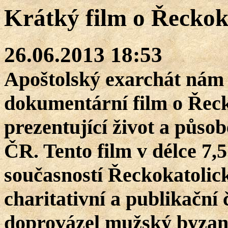
Krátký film o Řeckok
26.06.2013 18:53
Apoštolský exarchát nám 
dokumentární film o Řeck
prezentující život a půso
ČR. Tento film v délce 7,
současností Řeckokatolick
charitativní a publikační
doprovázel mužský byzants